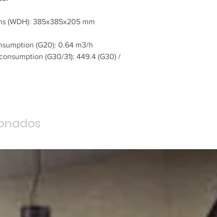
.
ons (WDH): 385x385x205 mm
nsumption (G20): 0.64 m3/h
consumption (G30/31): 449.4 (G30) /
ionados