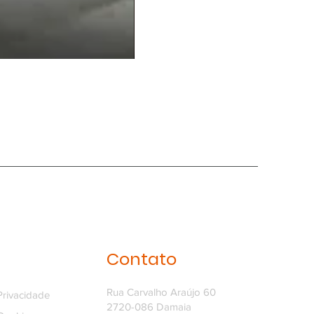
Balcão20
Contato
Rua Carvalho Araújo 60
 Privacidade
2720-086 Damaia