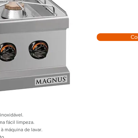
Co
inoxidável.
a fácil limpeza.
 à máquina de lavar.
to.