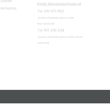
 Cookies
Email: lidervendas@sapo.pt
eclamações
Tel: 210 473 952
(custo chamada para a rede
fixa
nacional)
Tel: 917 245 528
(custo chamada para a rede móvel
nacional)