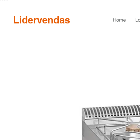
"
"
"
"
Lidervendas
Home
Lo