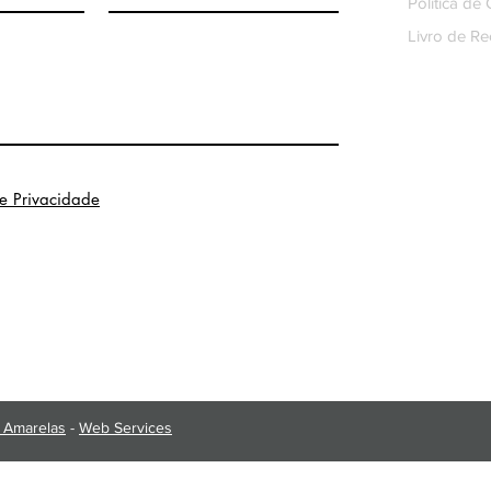
Política de
Livro de R
de Privacidade
 Amarelas
-
Web Services