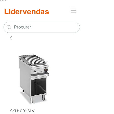
"
"
"
"
Lidervendas
SKU: 00116LV