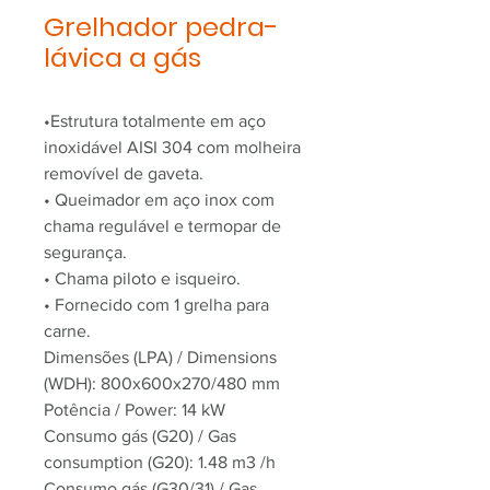
Grelhador pedra-
lávica a gás
•Estrutura totalmente em aço
inoxidável AISI 304 com molheira
removível de gaveta.
• Queimador em aço inox com
chama regulável e termopar de
segurança.
• Chama piloto e isqueiro.
• Fornecido com 1 grelha para
carne.
Dimensões (LPA) / Dimensions
(WDH): 800x600x270/480 mm
Potência / Power: 14 kW
Consumo gás (G20) / Gas
consumption (G20): 1.48 m3 /h
Consumo gás (G30/31) / Gas