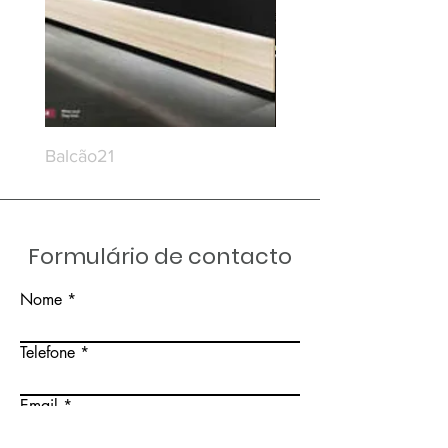
Balcão21
Balcão20
Formulário de contacto
Nome
Telefone
Email