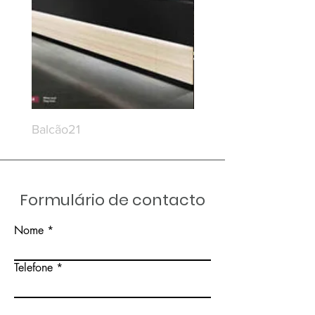
Balcão21
Balcão20
Formulário de contacto
Nome
Telefone
Email