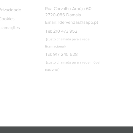
Rua Carvalho Araújo 60
 Privacidade
2720-086 Damaia
 Cookies
Email: lidervendas@sapo.pt
eclamações
Tel: 210 473 952
(custo chamada para a rede
fixa
nacional)
Tel: 917 245 528
(custo chamada para a rede móvel
nacional)