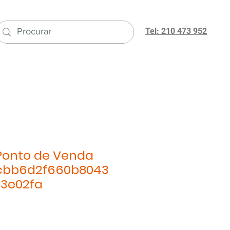
Tel: 210 473 952
Ponto de Venda
cbb6d2f660b8043
d3e02fa