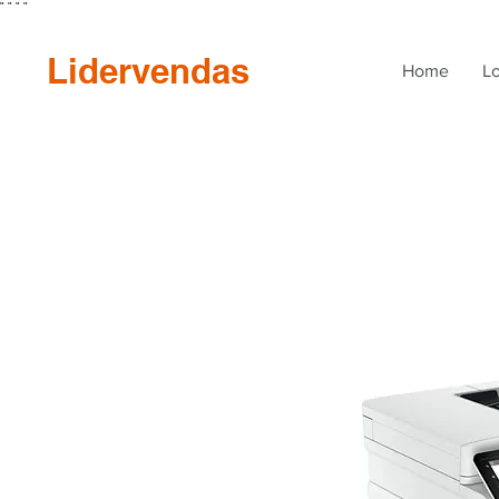
"
"
"
"
Lidervendas
Home
Lo