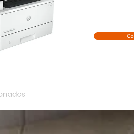
Co
ionados