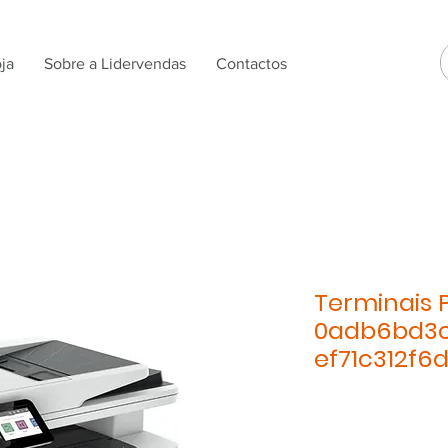
ja
Sobre a Lidervendas
Contactos
Terminais 
0adb6bd3
ef71c312f6