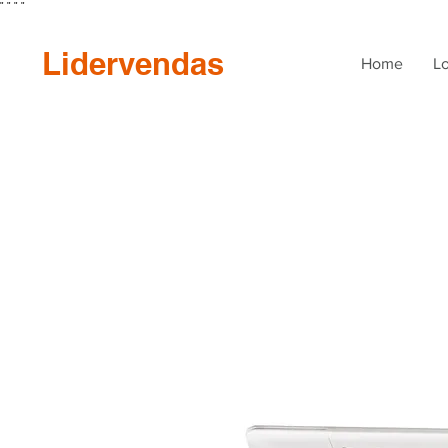
"
"
"
"
Lidervendas
Home
Lo