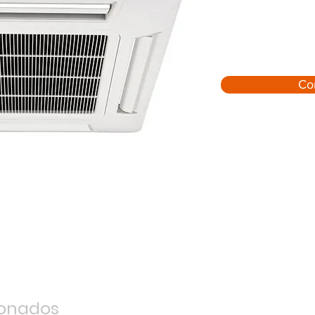
Co
ionados