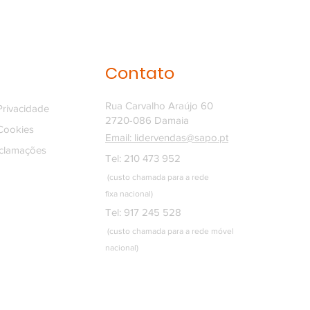
Contato
Rua Carvalho Araújo 60
 Privacidade
2720-086 Damaia
 Cookies
Email: lidervendas@sapo.pt
eclamações
Tel: 210 473 952
(custo chamada para a rede
fixa
nacional)
Tel: 917 245 528
(custo chamada para a rede móvel
nacional)