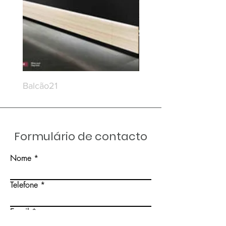
Balcão21
Balcão20
Formulário de contacto
Nome
Telefone
Email