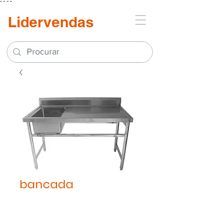
"
"
"
"
Lidervendas
bancada