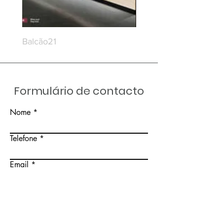
Balcão21
Balcão20
Formulário de contacto
Nome
Telefone
Email
Insira uma mensagem