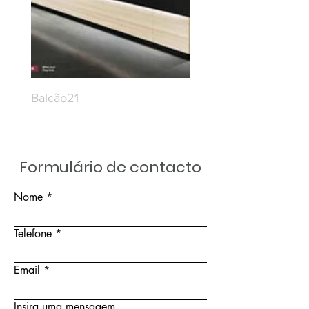
Balcão21
Balcão20
Formulário de contacto
Nome
Telefone
Email
Insira uma mensagem