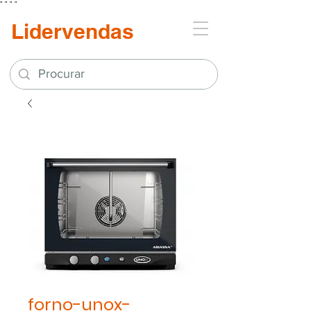
"
"
"
"
Lidervendas
forno-unox-