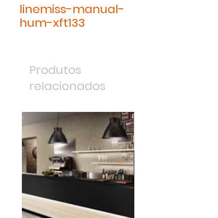
linemiss-manual-
hum-xft133
Produtos
relacionados