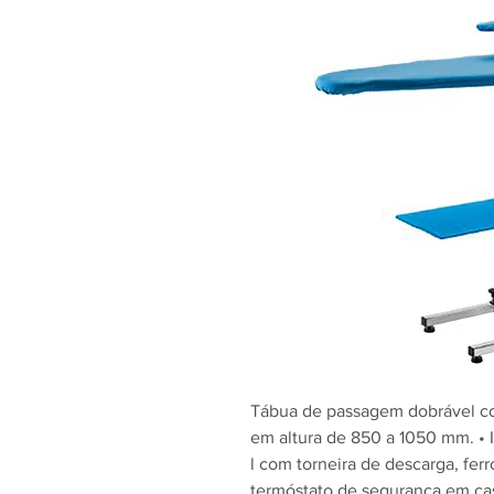
Tábua de passagem dobrável co
em altura de 850 a 1050 mm. • I
l com torneira de descarga, ferr
termóstato de segurança em caso