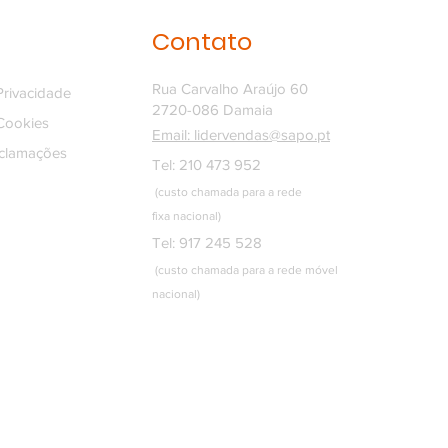
Contato
Rua Carvalho Araújo 60
 Privacidade
2720-086 Damaia
 Cookies
Email: lidervendas@sapo.pt
eclamações
Tel: 210 473 952
(custo chamada para a rede
fixa
nacional)
Tel: 917 245 528
(custo chamada para a rede móvel
nacional)