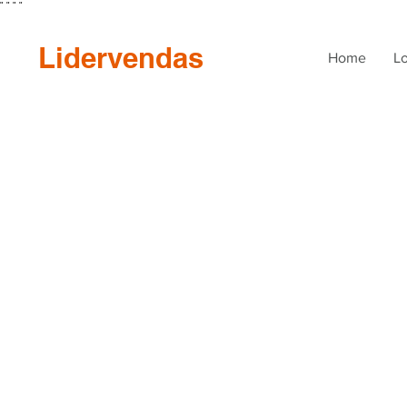
"
"
"
"
Lidervendas
Home
Lo