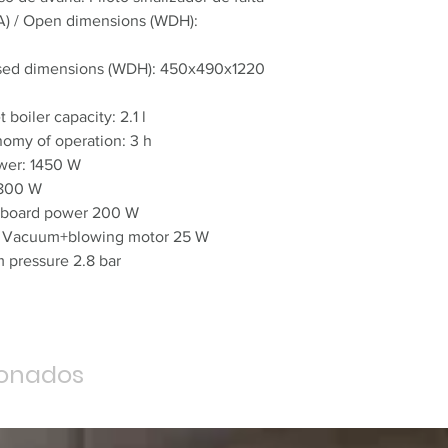
A) / Open dimensions (WDH):
osed dimensions (WDH): 450x490x1220
 boiler capacity: 2.1 l
omy of operation: 3 h
ower: 1450 W
 800 W
ng board power 200 W
 / Vacuum+blowing motor 25 W
 pressure 2.8 bar
ionados