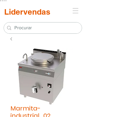
"
"
"
"
Lidervendas
Marmita-
industrial_02