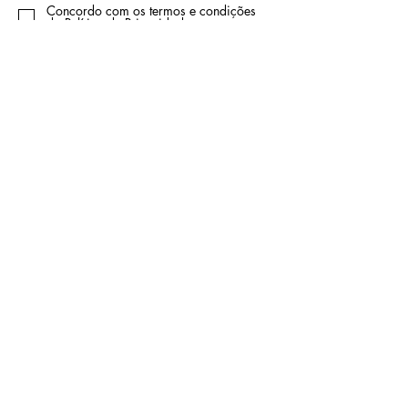
Concordo com os termos e condições
da
Política de Privacidade
Enviar
Loja
Política de Privacidade
Política de Cookies
Livro de Reclamações
Contato
Rua Carvalho Araújo 60
2720-086
Damaia
Email: lidervendas@sapo.pt
Tel: 210 473 952
(custo chamada para a rede fixa
nacional)