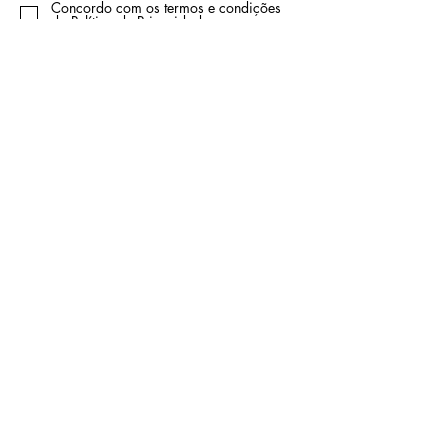
Concordo com os termos e condições
da
Política de Privacidade
Enviar
Loja
Política de Privacidade
Política de Cookies
Livro de Reclamações
Contato
Rua Carvalho Araújo 60
2720-086
Damaia
Email: lidervendas@sapo.pt
Tel: 210 473 952
(custo chamada para a rede fixa
nacional)