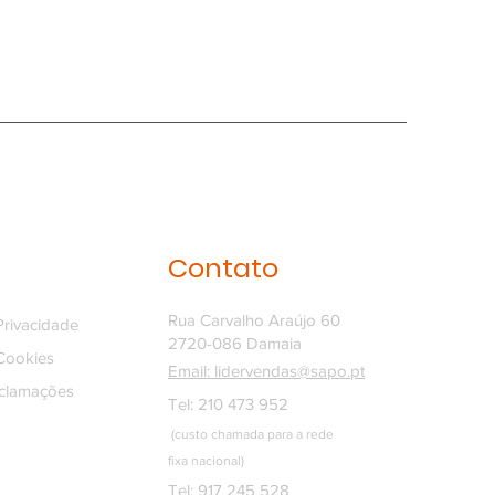
Contato
Rua Carvalho Araújo 60
 Privacidade
2720-086 Damaia
 Cookies
Email: lidervendas@sapo.pt
eclamações
Tel: 210 473 952
(custo chamada para a rede
fixa
nacional)
Tel: 917 245 528