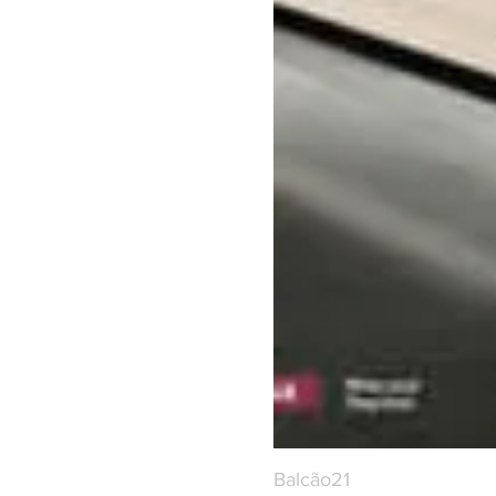
Balcão21