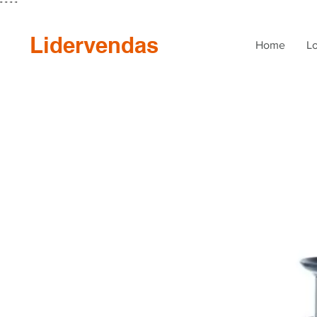
"
"
"
"
Lidervendas
Home
Lo