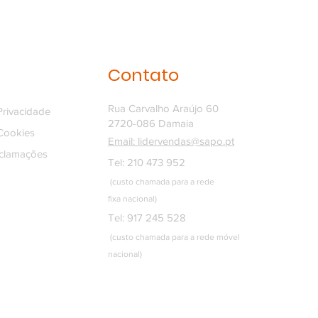
Contato
Rua Carvalho Araújo 60
 Privacidade
2720-086 Damaia
 Cookies
Email: lidervendas@sapo.pt
eclamações
Tel: 210 473 952
(custo chamada para a rede
fixa
nacional)
Tel: 917 245 528
(custo chamada para a rede móvel
nacional)