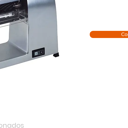
Co
ionados