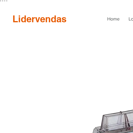
"
"
"
"
Lidervendas
Home
Lo