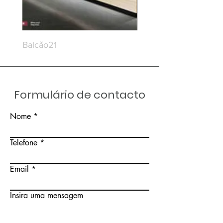
Balcão21
Balcão20
Formulário de contacto
Nome
Telefone
Email
Insira uma mensagem