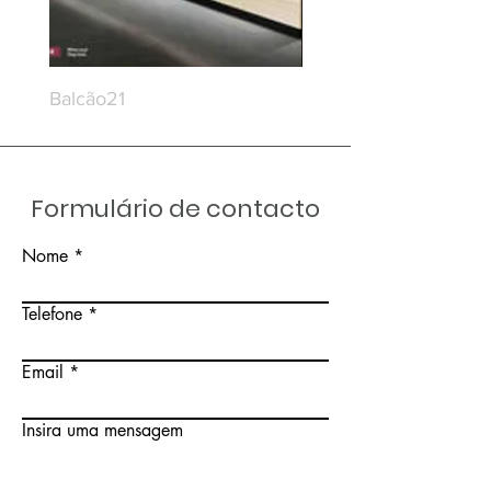
Balcão21
Balcão20
Formulário de contacto
Nome
Telefone
Email
Insira uma mensagem