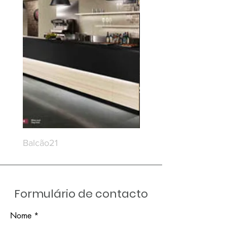
Balcão21
Balcão20
Formulário de contacto
Nome