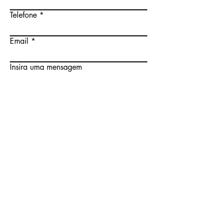
Telefone
Email
Insira uma mensagem
Concordo com os termos e condições
da
Política de Privacidade
Enviar
Loja
Política de Privacidade
Política de Cookies